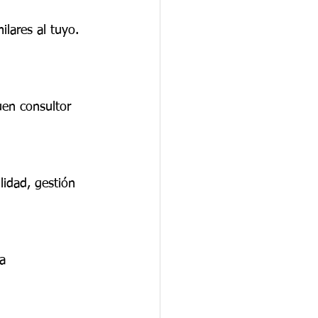
lares al tuyo. 
uen consultor 
lidad, gestión 
a 