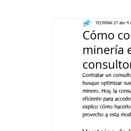
TECMINA
27 abr
4 
Cómo con
minería 
consultor
Contratar un consult
busque optimizar sus
minero. Hoy, la consu
eficiente para accede
explico cómo hacerl
provecho a esta mod