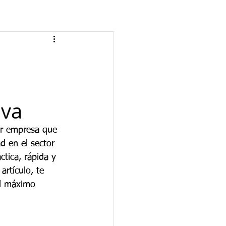
iva
er empresa que 
d en el sector 
tica, rápida y 
artículo, te 
el máximo 