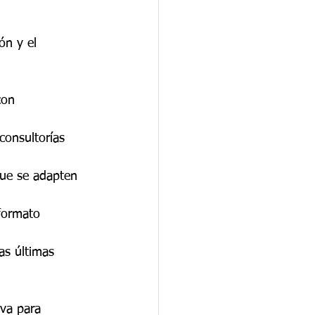
ón y el 
con 
consultorías 
que se adapten 
formato 
as últimas 
iva para 