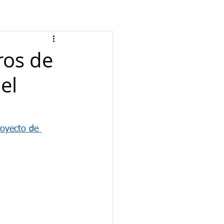
ros de
el
royecto de 