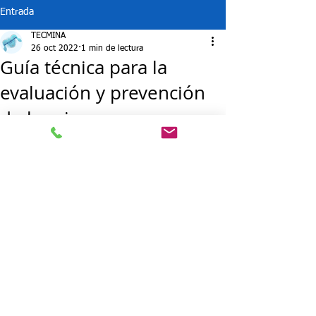
Entrada
TECMINA
26 oct 2022
1 min de lectura
Guía técnica para la
evaluación y prevención
de los riesgos
relacionados con agentes
cancerígenos
El Real Decreto 665/1997, sobre la 
protección de los trabajadores contra 
los riesgos relacionados con la 
exposición a agentes cancerígenos o 
mutágenos durante el trabajo, 
encomienda de manera específica, en 
su disposición final primera, al 
Instituto, la elaboración y el 