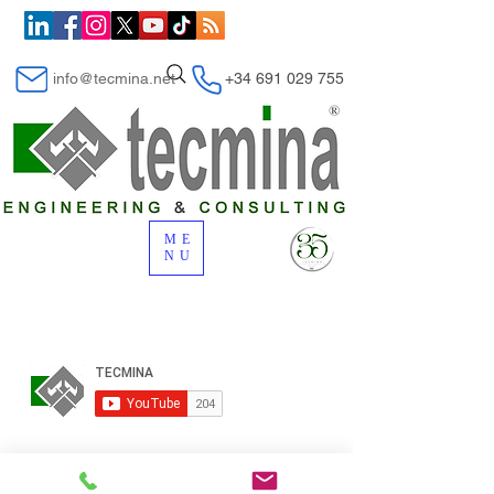
info@tecmina.net
+34 691 029 755
ME
NU