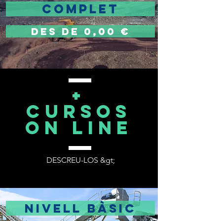
COMPLET
DES DE 0,00 €
+
cursos
on line
DESCREU-LOS &gt;
NIVELL BÀSIC