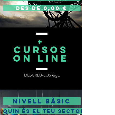
DES DE 0,00 €
+
cursos
on line
DESCREU-LOS &gt;
NIVELL BÀSIC
Quin és el teu sector?