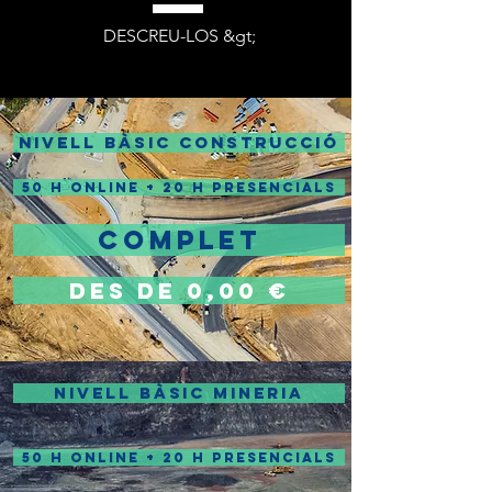
DESCREU-LOS &gt;
NIVELL BÀSIC CONSTRUCCIÓ
50 H ONLINE + 20 H PRESENCIALS
COMPLET
DES DE 0,00 €
NIVELL BÀSIC MINERIA
50 H ONLINE + 20 H PRESENCIALS