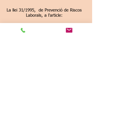
La llei 31/1995,
de Prevenció de Riscos
Laborals, a l'article:
Article 32 bis.
Presència de recursos preventius
Reial decret 39/1997, de 17 de gener, pel
qual s'aprova el Reglament dels serveis de
prevenció
Article 35.
Funcions del nivell bàsic.
OBJECTIUS:
Els objectius principals del curs són:
Establir un sistema formatiu interactiu,