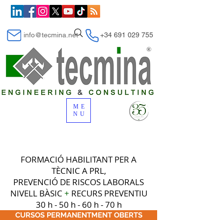
info@tecmina.net
+34 691 029 755
ME
NU
FORMACIÓ HABILITANT PER A
TÈCNIC A PRL,
PREVENCIÓ DE RISCOS LABORALS
NIVELL BÀSIC
+
RECURS PREVENTIU
30 h - 50 h - 60 h - 70 h
CURSOS PERMANENTMENT OBERTS