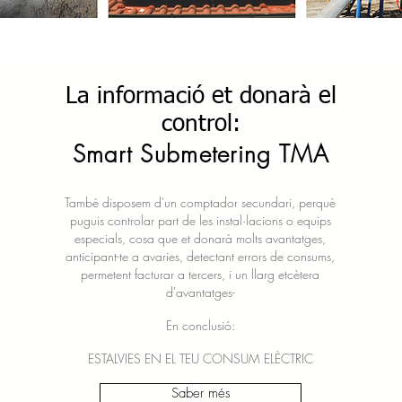
La informació et donarà el
control:
Smart Submetering TMA
També disposem d'un comptador secundari, perquè
puguis controlar part de les instal·lacions o equips
especials, cosa que et donarà molts avantatges,
anticipant-te a avaries, detectant errors de consums,
permetent facturar a tercers, i un llarg etcètera
d'avantatges-
En conclusió:
ESTALVIES EN EL TEU CONSUM ELÈCTRIC
Saber més