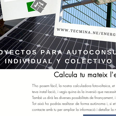
Calcula tu mateix l'
T'ho posem fàcil, la nostra calculadora fotovoltaica, et
teva instal·lació, i vegis quina és la inversió que necessit
També us dirà les diverses possibilitats de finançament, i 
Tot això ho podràs realitzar de forma autònoma i, si e
contacte amb tu per ampliar la informació i detallar la no