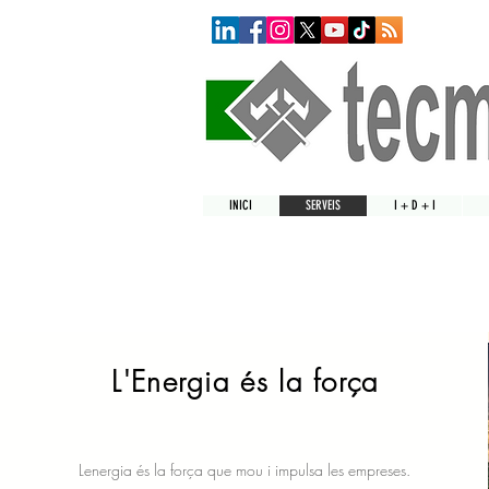
INICI
SERVEIS
I + D + I
L'Energia és la força
Lenergia és la força que mou i impulsa les empreses.