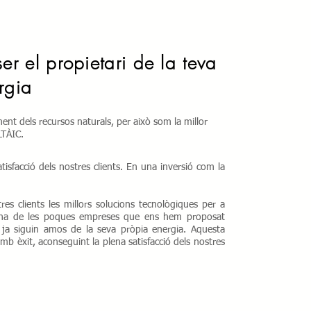
er el propietari de la teva
rgia
nt dels recursos naturals, per això som la millor
LTÀIC.
isfacció dels nostres clients. En una inversió com la
s clients les millors solucions tecnològiques per a
s una de les poques empreses que ens hem proposat
ts ja siguin amos de la seva pròpia energia. Aquesta
amb èxit, aconseguint la plena satisfacció dels nostres