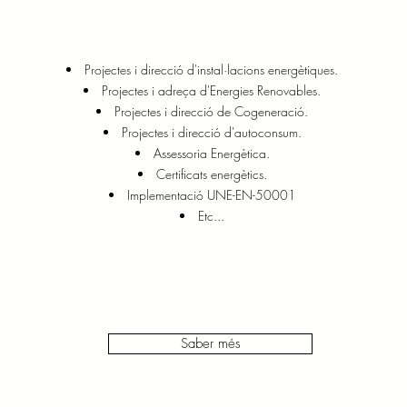
Projectes i direcció d'instal·lacions energètiques.
Projectes i adreça d'Energies Renovables.
Projectes i direcció de Cogeneració.
Projectes i direcció d'autoconsum.
Assessoria Energètica.
Certificats energètics.
Implementació UNE-EN-50001
Etc...
Saber més