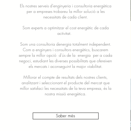
Els nostres serveis d'enginyeria i consultoria energètica
per a empreses trobareu la millor solució a les
necessitats de cada client.
Som experts a optimitzar el cost energètic de cada
activitat.
Som una consultoria denergia totalment independent.
Com a enginyers i consultors energètics, buscarem
sempre la millor opció
d'ús de la
energia
per a cada
negoci, estudiant les diverses possibilitats que ofereixen
els mercats i aconseguint la major viabilitat.
Millorar el compte de resultats dels nostres clients,
analitzant i seleccionant el producte del mercat que
millor satisfaci les necessitats de la teva empresa, és la
nostra missió energètica.
Saber més