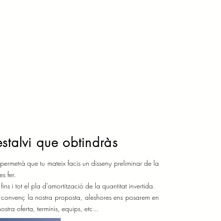
estalvi que obtindràs
 permetrà que tu mateix facis un disseny preliminar de la
es fer.
fins i tot el pla d'amortització de la quantitat invertida.
t convenç la nostra proposta, aleshores ens posarem en
stra oferta, terminis, equips, etc...