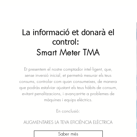
La informació et donarà el
control:
Smart Meter TMA
Et presentem el nostre comptador intel·ligent, que,
sense inversió inicial, et permetrà mesurar els teus
consums, controlar com quan consumeixes, de manera
que podràs estalviar ajustant els teus hàbits de consum,
evitant penalitzacions, i avançant-te a problemes de
màquines i equips elèctrics.
En conclusió:
AUGMENTARES LA TEVA EFICIÈNCIA ELÈCTRICA
Saber més