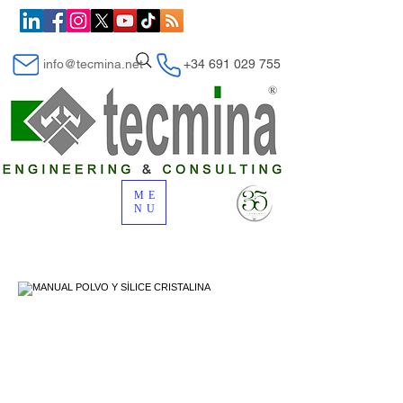
info@tecmina.net
+34 691 029 755
ME
NU