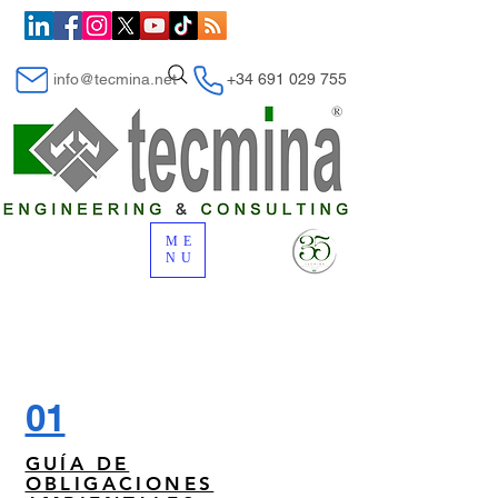
info@tecmina.net
+34 691 029 755
ME
NU
01
GUÍA DE
OBLIGACIONES