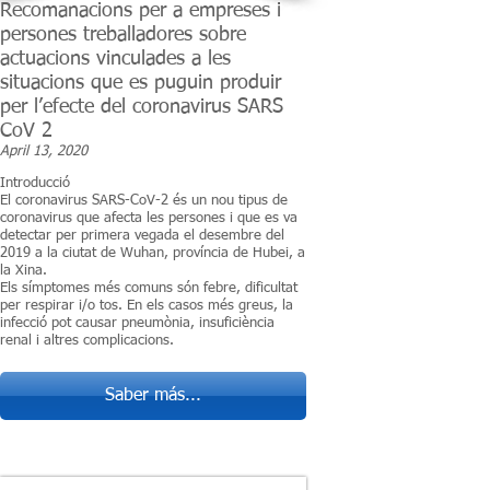
Recomanacions per a empreses i
persones treballadores sobre
actuacions vinculades a les
situacions que es puguin produir
per l’efecte del coronavirus SARS
CoV 2
April 13, 2020
Introducció
El coronavirus SARS-CoV-2 és un nou tipus de
coronavirus que afecta les persones i que es va
detectar per primera vegada el desembre del
2019 a la ciutat de Wuhan, província de Hubei, a
la Xina.
Els símptomes més comuns són febre, dificultat
per respirar i/o tos. En els casos més greus, la
infecció pot causar pneumònia, insuficiència
renal i altres complicacions.
Saber más...