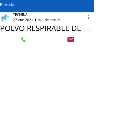
Entrada
TECMINA
27 ene 2021
1 min de lectura
POLVO RESPIRABLE DE
SÍLICE CRISTALINA COMO
AGENTE CANCERÍGENO
EN TALLERES DE CORTE Y
PULIDO
El pasado 23 de diciembre de 2.020 se 
modificó el Real Decreto 665/1997, de 
12 de mayo, sobre la protección de los 
trabajadores contra los riesgos 
relacionados con la exposición a 
agentes cancerígenos durante el 
trabajo, en el cual se clasifica el polvo 
respirable de sílice cristalina como 