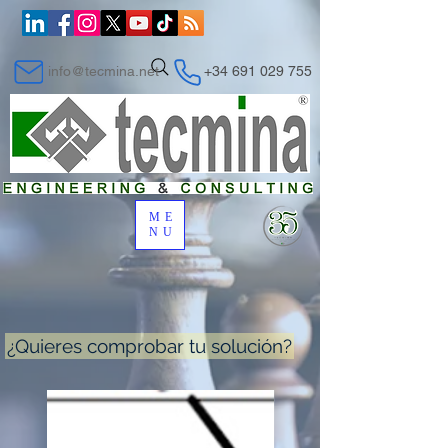
info@tecmina.net
+34 691 029 755
ME
NU
¿Quieres comprobar tu solución?